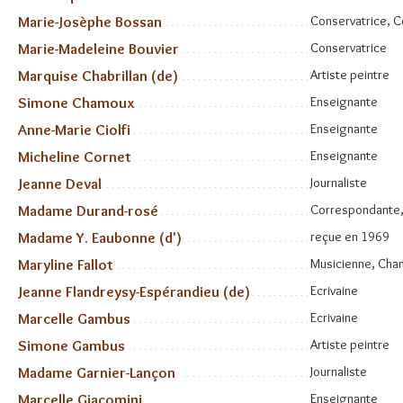
Marie-Josèphe Bossan
Conservatrice, C
Marie-Madeleine Bouvier
Conservatrice
Marquise Chabrillan (de)
Artiste peintre
Simone Chamoux
Enseignante
Anne-Marie Ciolfi
Enseignante
Micheline Cornet
Enseignante
Jeanne Deval
Journaliste
Madame Durand-rosé
Correspondante,
Madame Y. Eaubonne (d')
reçue en 1969
Maryline Fallot
Musicienne, Chan
Jeanne Flandreysy-Espérandieu (de)
Ecrivaine
Marcelle Gambus
Ecrivaine
Simone Gambus
Artiste peintre
Madame Garnier-Lançon
Journaliste
Marcelle Giacomini
Enseignante