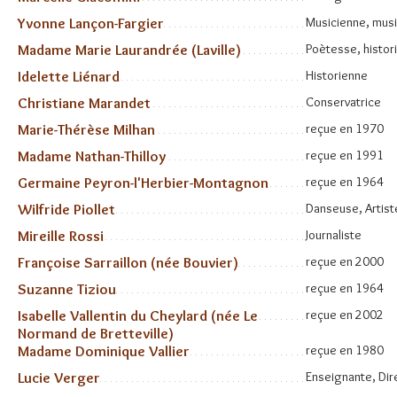
Yvonne Lançon-Fargier
Musicienne, mus
Madame Marie Laurandrée (Laville)
Poètesse, histor
Idelette Liénard
Historienne
Christiane Marandet
Conservatrice
Marie-Thérèse Milhan
reçue en 1970
Madame Nathan-Thilloy
reçue en 1991
Germaine Peyron-l'Herbier-Montagnon
reçue en 1964
Wilfride Piollet
Danseuse, Artis
Mireille Rossi
Journaliste
Françoise Sarraillon (née Bouvier)
reçue en 2000
Suzanne Tiziou
reçue en 1964
Isabelle Vallentin du Cheylard (née Le
reçue en 2002
Normand de Bretteville)
Madame Dominique Vallier
reçue en 1980
Lucie Verger
Enseignante, Dir