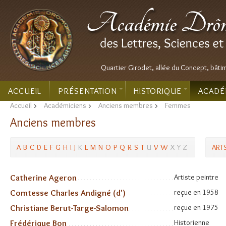
Quartier Girodet, allée du Concept, bâti
ACCUEIL
PRÉSENTATION
HISTORIQUE
ACADÉ
Accueil
>
Académiciens
>
Anciens membres
>
Femmes
Anciens membres
A
B
C
D
E
F
G
H
I
J
K
L
M
N
O
P
Q
R
S
T
U
V
W
X
Y
Z
ART
Catherine Ageron
Artiste peintre
Comtesse Charles Andigné (d')
reçue en 1958
Christiane Berut-Targe-Salomon
reçue en 1975
Frédérique Bon
Historienne