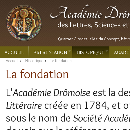
Quartier Girodet, allée du Concept, bâti
ACCUEIL
PRÉSENTATION
HISTORIQUE
ACADÉ
Accueil
>
Historique
>
La fondation
La fondation
L'
Académie Drômoise
est la de
Littéraire
créée en 1784, et of
sous le nom de
Société Acadé