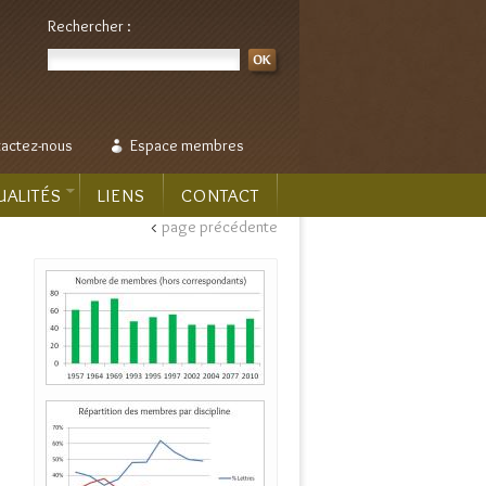
Rechercher :
actez-nous
Espace membres
UALITÉS
LIENS
CONTACT
<
page précédente