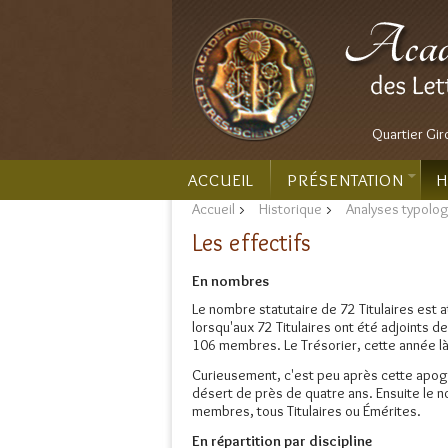
Quartier Gir
ACCUEIL
PRÉSENTATION
H
Accueil
>
Historique
>
Analyses typolo
Les effectifs
En nombres
Le nombre statutaire de 72 Titulaires est 
lorsqu'aux 72 Titulaires ont été adjoints
106 membres. Le Trésorier, cette année là,
Curieusement, c'est peu après cette apogé
désert de près de quatre ans. Ensuite le 
membres, tous Titulaires ou Émérites.
En répartition par discipline