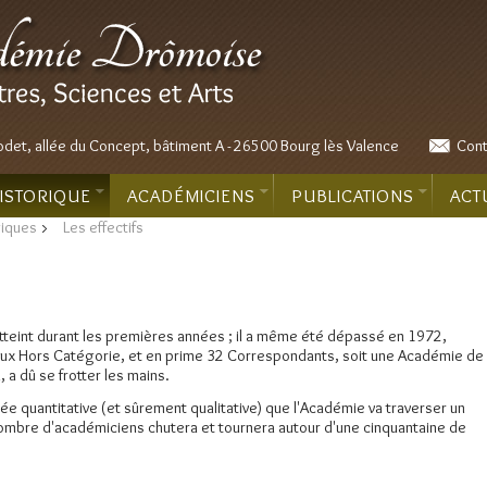
odet, allée du Concept, bâtiment A - 26500 Bourg lès Valence
Cont
ISTORIQUE
ACADÉMICIENS
PUBLICATIONS
ACT
giques
>
Les effectifs
atteint durant les premières années ; il a même été dépassé en 1972,
 deux Hors Catégorie, et en prime 32 Correspondants, soit une Académie de
 a dû se frotter les mains.
e quantitative (et sûrement qualitative) que l'Académie va traverser un
nombre d'académiciens chutera et tournera autour d'une cinquantaine de