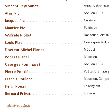
Vincent Peyronnet
Artisan, ébéniste
Alain Pic
reçu en 1995
Jacques Pic
Cuisinier
Maurice Pic
Politicien
Wilfride Piollet
Danseuse, Artis
Louis Pize
Correspondant, 
Docteur Michel Planas
Médecin
Robert Planel
Musicien
Georges Pommaret
reçu en 1994
Pierre Pontiès
Poète, Dramaturg
Francis Poulenc
Musicien, Compo
Henri Pouzin
Enseignant
Bernard Privat
Ecrivain
Membres actuels