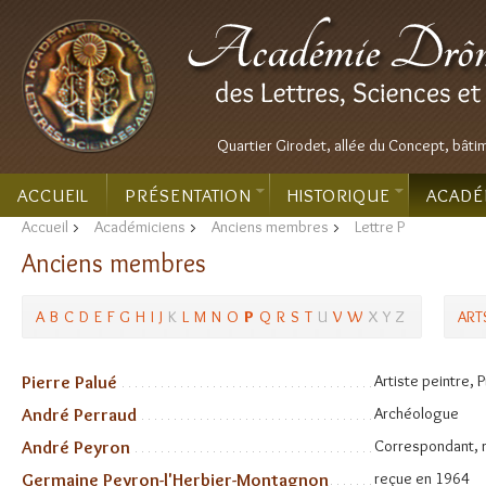
Quartier Girodet, allée du Concept, bâti
ACCUEIL
PRÉSENTATION
HISTORIQUE
ACADÉ
Accueil
>
Académiciens
>
Anciens membres
>
Lettre P
Anciens membres
A
B
C
D
E
F
G
H
I
J
K
L
M
N
O
P
Q
R
S
T
U
V
W
X
Y
Z
ART
Pierre Palué
Artiste peintre, 
André Perraud
Archéologue
André Peyron
Correspondant, 
Germaine Peyron-l'Herbier-Montagnon
reçue en 1964