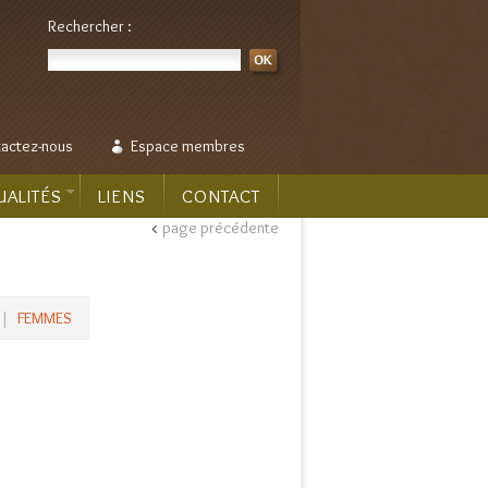
Rechercher :
actez-nous
Espace membres
UALITÉS
LIENS
CONTACT
<
page précédente
|
FEMMES