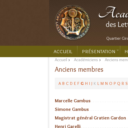
Quartier Gir
ACCUEIL
PRÉSENTATION
H
Accueil
>
Académiciens
>
Anciens mem
Anciens membres
A
B
C
D
E
F
G
H
I
J
K
L
M
N
O
P
Q
R
S
Marcelle Gambus
Simone Gambus
Magistrat général Gratien Gardon
Henri Garelli