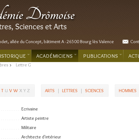
odet, allée du Concept, bâtiment A - 26500 Bourg lès Valence
Cont
ISTORIQUE
ACADÉMICIENS
PUBLICATIONS
ACT
bres
>
Lettre G
T
U
V
W
X
Y
Z
ARTS
|
LETTRES
|
SCIENCES
HOMMES
Ecrivaine
Artiste peintre
Militaire
Architecte d'intérieur