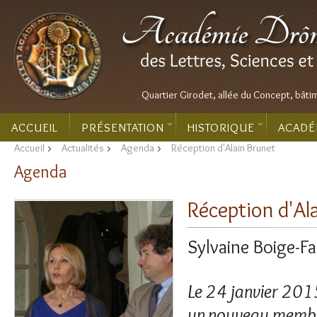
Quartier Girodet, allée du Concept, bâti
ACCUEIL
PRÉSENTATION
HISTORIQUE
ACADÉ
Accueil
>
Actualités
>
Agenda
>
Réception d'Alain Brunet
Agenda
Réception d'Al
Sylvaine Boige-F
Le 24 janvier 2015
un nouveau membre