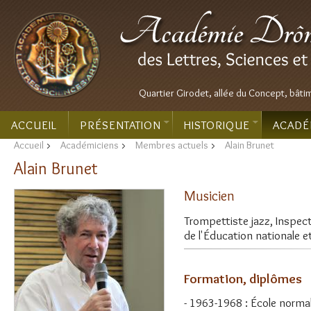
Quartier Girodet, allée du Concept, bâti
ACCUEIL
PRÉSENTATION
HISTORIQUE
ACADÉ
Accueil
>
Académiciens
>
Membres actuels
>
Alain Brunet
Alain Brunet
Musicien
Trompettiste jazz, Inspect
de l'Éducation nationale e
Formation, diplômes
- 1963-1968 : École normal