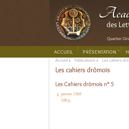
Quartier Gir
ACCUEIL
PRÉSENTATION
H
Accueil
>
Publications
>
Les cahiers dr
Les cahiers drômois
Les Cahiers drômois n° 5
janvier 1969
100 p.