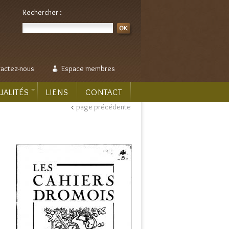
Rechercher :
actez-nous
Espace membres
UALITÉS
LIENS
CONTACT
<
page précédente