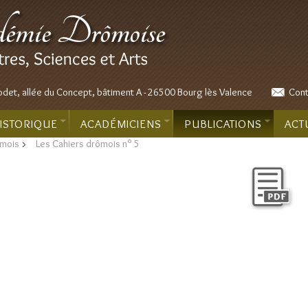
odet, allée du Concept, bâtiment A - 26500 Bourg lès Valence
Cont
ISTORIQUE
ACADÉMICIENS
PUBLICATIONS
ACT
ômois
>
Les Cahiers drômois n° 5