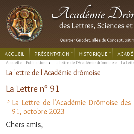
Quartier Girodet, allée du Concept, bâti
ACCUEIL
PRÉSENTATION
HISTORIQUE
ACADÉ
Accueil
>
Publications
>
La lettre de l'Académie drômoise
>
La Lett
La lettre de l'Académie drômoise
La Lettre n° 91
La Lettre de l'Académie Drômoise des L
91, octobre 2023
Chers amis,