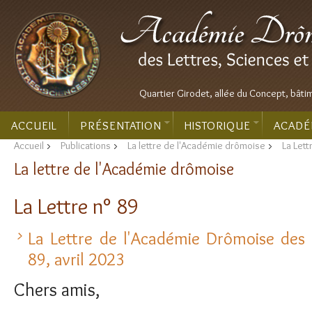
Quartier Girodet, allée du Concept, bâti
ACCUEIL
PRÉSENTATION
HISTORIQUE
ACADÉ
Accueil
>
Publications
>
La lettre de l'Académie drômoise
>
La Lett
La lettre de l'Académie drômoise
La Lettre n° 89
La Lettre de l'Académie Drômoise des L
89, avril 2023
Chers amis,