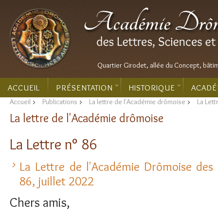
Quartier Girodet, allée du Concept, bâti
ACCUEIL
PRÉSENTATION
HISTORIQUE
ACADÉ
Accueil
>
Publications
>
La lettre de l'Académie drômoise
>
La Lett
La lettre de l'Académie drômoise
La Lettre n° 86
La Lettre de l'Académie Drômoise des L
86, juillet 2022
Chers amis,