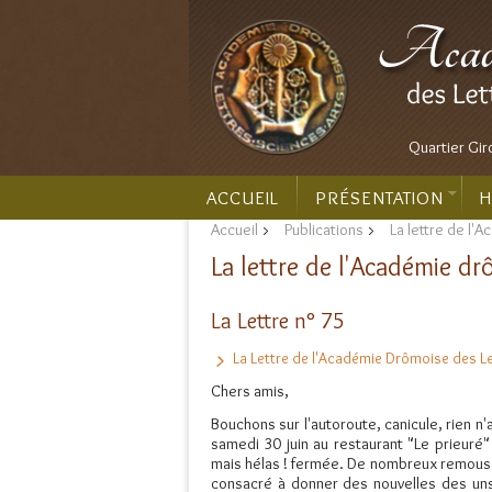
Quartier Gir
ACCUEIL
PRÉSENTATION
H
Accueil
>
Publications
>
La lettre de l'
La lettre de l'Académie d
La Lettre n° 75
La Lettre de l'Académie Drômoise des Lett
Chers amis,
Bouchons sur l'autoroute, canicule, rien 
samedi 30 juin au restaurant "Le prieuré" 
mais hélas ! fermée. De nombreux remous o
consacré à donner des nouvelles des uns