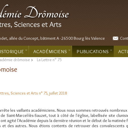
odet, allée du Concept, bâtiment A - 26500 Bourg lès Valence
Cont
ISTORIQUE
ACADÉMICIENS
PUBLICATIONS
ACT
Académie drômoise
>
La Lettre n° 75
rômoise
res, Sciences et Arts n° 75, juillet 2018
n'arrête les vaillants académiciens. Nous nous sommes retrouvés nombreux 
de Saint-Marcel-lès-Sauzet, tout à côté de l'église, labellisée site clunisi
nt agité l'Académie depuis la dernière réunion et le début de la matinée f
 et des autres. Nous étions contents de retrouver des convalescents q