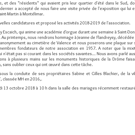
 et des "résidents" qui avaient pris leur quartier d'été dans le Sud, do
ernier a accepté de nous faire une visite privée de l'exposition qui lui e
nt-Martin à Montélimar.
velles candidatures et proposé les activités 2018-2019 de l'association.
ry Escaich, qui anime une académie d'orgue durant une semaine à Saint-Don
!). Au printemps, nous rendrons hommage à Jeanne de Flandreysy, décédée 
i anonymement au cimetière de Valence et nous poserons une plaque sur 
 membres fondateurs de notre association en 1957. A noter que la mixi
ui n'était pas si courant dans les sociétés savantes… Nous avons parlé aus
rons à plusieurs mains sur les monuments historiques de la Drôme faisa
n, sans oublier ceux qui ont œuvré dans cette tâche.
sous la conduite de ses propriétaires Sabine et Gilles Blachier, de la vil
", classée MH en 2016,.
edi 13 octobre 2018 à 10 h dans la salle des mariages récemment restaur