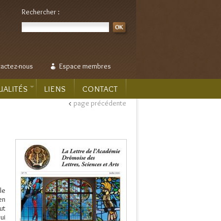
Rechercher :
actez-nous
Espace membres
UALITÉS
LIENS
CONTACT
<
page précédente
le
en
ut
ui