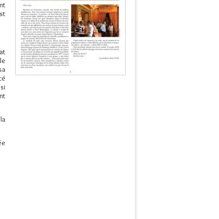
nt
st
at
le
sa
té
si
nt
la
ée