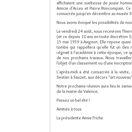
affichaient une sveltesse de jeune homme,
Amicie d'Arces et Pierre Boncompain. Ce d
consacrée jusqu'en décembre au musée Sai
Nous avons évoqué les possibilités de nou
Le vendredi 24 août, nous recevrons Thier
(et ce depuis 10 ans en toute discrétion 
15 mai 1959 à Avignon. Elle repose quas
tombe qui rappellera qu'elle fut un des
régnait à l'académie à cette époque, ce q
de nos prochains travaux. Nous travaille
l'objet d'un classement ou d'une inscriptio
L'après-midi a été consacrée à la visite, 
Sestier à Sauzet, aux décors "art nouveau
Notre prochaine réunion aura lieu le sam
de la mairie de Valence.
Passez un bel été !
Amitiés à tous
La présidente Annie Friche