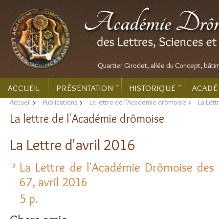
Quartier Girodet, allée du Concept, bâti
ACCUEIL
PRÉSENTATION
HISTORIQUE
ACADÉ
Accueil
>
Publications
>
La lettre de l'Académie drômoise
>
La Lett
La lettre de l'Académie drômoise
La Lettre d'avril 2016
La Lettre de l'Académie Drômoise des L
67, avril 2016
5 p.