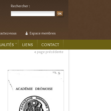
Rechercher :
actez-nous
Espace membres
UALITÉS
LIENS
CONTACT
<
page précédente