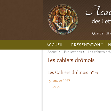
Quartier Gir
ACCUEIL
PRÉSENTATION
H
Accueil
>
Publications
>
Les cahiers dr
Les cahiers drômois
Les Cahiers drômois n° 6
janvier 1977
56 p.