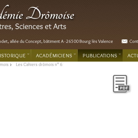
odet, allée du Concept, bâtiment A - 26500 Bourg lès Valence
Cont
ISTORIQUE
ACADÉMICIENS
PUBLICATIONS
ACT
ômois
>
Les Cahiers drômois n° 6