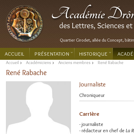
Quartier Girodet, allée du Concept, bâti
ACCUEIL
PRÉSENTATION
HISTORIQUE
ACADÉ
Accueil
>
Académiciens
>
Anciens membres
>
René Rabache
René Rabache
Journaliste
Chroniqueur
Carrière
- journaliste
- rédacteur en chef de
La 