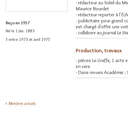
- rédacteur au Soleil du M
Maurice Bourdet
- rédacteur reporter à l'
Éch
- publicitaire pour grand 
Reçu en 1957
est chargé d'offrir une vo
Né le 1 Jan. 1883
- collabore au journal
Le Va
† entre 1973 et avril 1975
Production, travaux
- pièces
La Greffe
, 1 acte 
en vers
- Dans revues Académie :
Membres actuels