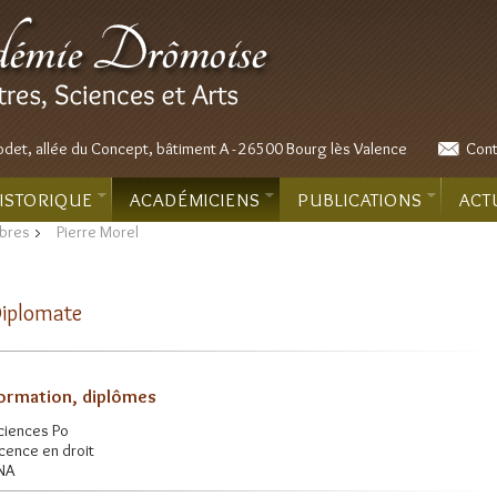
odet, allée du Concept, bâtiment A - 26500 Bourg lès Valence
Cont
ISTORIQUE
ACADÉMICIENS
PUBLICATIONS
ACT
bres
>
Pierre Morel
iplomate
ormation, diplômes
ciences Po
icence en droit
NA