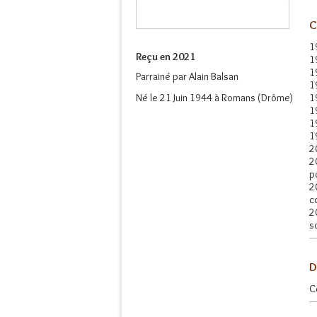
C
1
Reçu en 2021
1
1
Parrainé par
Alain Balsan
1
Né le 21 Juin 1944 à Romans (Drôme)
1
1
1
1
2
2
p
2
c
2
s
D
C