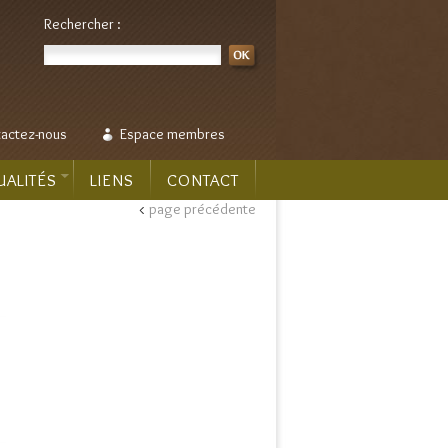
Rechercher :
actez-nous
Espace membres
UALITÉS
LIENS
CONTACT
<
page précédente