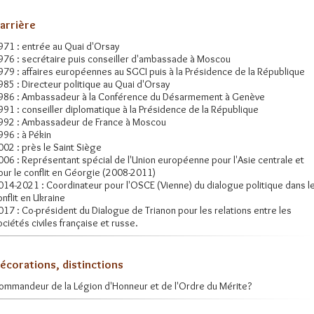
arrière
971 : entrée au Quai d'Orsay
976 : secrétaire puis conseiller d'ambassade à Moscou
979 : affaires européennes au SGCI puis à la Présidence de la République
985 : Directeur politique au Quai d'Orsay
986 : Ambassadeur à la Conférence du Désarmement à Genève
991 : conseiller diplomatique à la Présidence de la République
992 : Ambassadeur de France à Moscou
996 : à Pékin
002 : près le Saint Siège
006 : Représentant spécial de l'Union européenne pour l'Asie centrale et
our le conflit en Géorgie (2008-2011)
014-2021 : Coordinateur pour l'OSCE (Vienne) du dialogue politique dans l
onflit en Ukraine
017 : Co-président du Dialogue de Trianon pour les relations entre les
ociétés civiles française et russe.
écorations, distinctions
ommandeur de la Légion d'Honneur et de l'Ordre du Mérite?