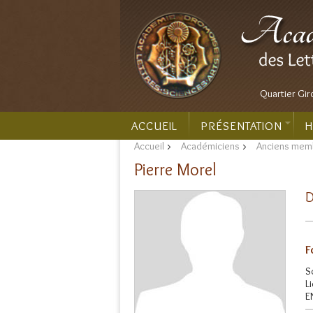
Quartier Gir
ACCUEIL
PRÉSENTATION
H
Accueil
>
Académiciens
>
Anciens mem
Pierre Morel
D
F
S
L
E