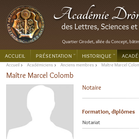
Quartier Girodet, allée du Concept, bâti
ACCUEIL
PRÉSENTATION
HISTORIQUE
ACADÉ
Accueil
>
Académiciens
>
Anciens membres
>
Maître Marcel Colo
Maître Marcel Colomb
Notaire
Formation, diplômes
Notariat