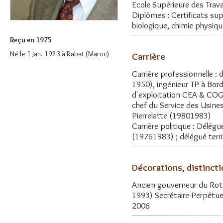
Ecole Supérieure des Trav
Diplômes : Certificats sup
biologique, chimie physiq
Reçu en 1975
Né le 1 Jan. 1923 à Rabat (Maroc)
Carrière
Carrière professionnelle :
1950), ingénieur TP à Bor
d'exploitation CEA & COGE
chef du Service des Usine
Pierrelatte (19801983)
Carrière politique : Délég
(19761983) ; délégué terr
Décorations, distinct
Ancien gouverneur du Rotar
1993) Secrétaire-Perpétu
2006