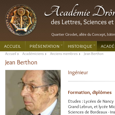
Quartier Girodet, allée du Concept, bâti
ACCUEIL
PRÉSENTATION
HISTORIQUE
ACADÉ
Accueil
>
Académiciens
>
Anciens membres
>
Jean Berthon
Jean Berthon
Ingénieur
Formation, diplômes
Etudes : Lycées de Nancy et
Grand Lebrun, et lycée Mi
Sciences de Bordeaux - Ins