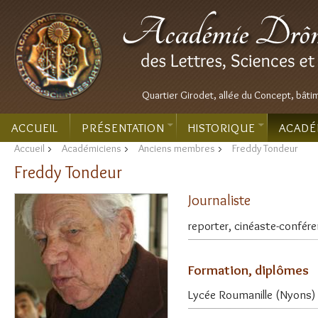
Quartier Girodet, allée du Concept, bâti
ACCUEIL
PRÉSENTATION
HISTORIQUE
ACADÉ
Accueil
>
Académiciens
>
Anciens membres
>
Freddy Tondeur
Freddy Tondeur
Journaliste
reporter, cinéaste-confére
Formation, diplômes
Lycée Roumanille (Nyons)