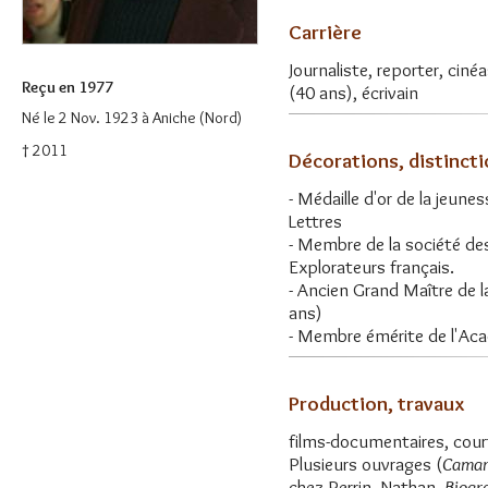
Carrière
Journaliste, reporter, ciné
Reçu en 1977
(40 ans), écrivain
Né le 2 Nov. 1923 à Aniche (Nord)
† 2011
Décorations, distinct
- Médaille d'or de la jeune
Lettres
- Membre de la société de
Explorateurs français.
- Ancien Grand Maître de 
ans)
- Membre émérite de l'Ac
Production, travaux
films-documentaires, cour
Plusieurs ouvrages (
Camarg
chez Perrin, Nathan,
Biogr