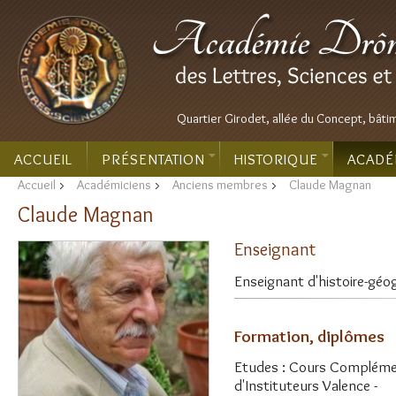
Quartier Girodet, allée du Concept, bâti
ACCUEIL
PRÉSENTATION
HISTORIQUE
ACADÉ
Accueil
>
Académiciens
>
Anciens membres
>
Claude Magnan
Claude Magnan
Enseignant
Enseignant d'histoire-géo
Formation, diplômes
Etudes : Cours Complément
d'Instituteurs Valence -