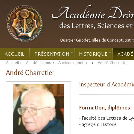
Quartier Girodet, allée du Concept, bâti
ACCUEIL
PRÉSENTATION
HISTORIQUE
ACADÉ
Accueil
>
Académiciens
>
Anciens membres
>
André Charretier
André Charretier
Inspecteur d'Académi
Formation, diplômes
- Faculté des Lettres de L
- agrégé d'Histoire