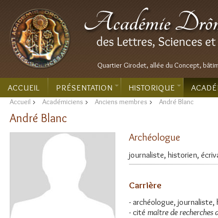
Quartier Girodet, allée du Concept, bâti
ACCUEIL
PRÉSENTATION
HISTORIQUE
ACADÉ
Accueil
>
Académiciens
>
Anciens membres
>
André Blanc
André Blanc
Archéologue
journaliste, historien, écriv
Carrière
- archéologue, journaliste, 
- cité
maître de recherches