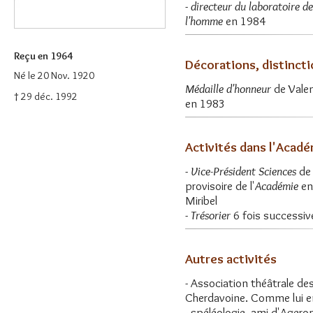
-
directeur du laboratoire de
l'homme
en 1984
Reçu en 1964
Décorations, distinct
Né le 20 Nov. 1920
Médaille d'honneur
de Vale
† 29 déc. 1992
en 1983
Activités dans l'Acad
-
Vice-Président Sciences
de
provisoire de l'
Académie
en
Miribel
-
Trésorier
6 fois successiv
Autres activités
- Association théâtrale de
Cherdavoine. Comme lui e
- spéléologie, ami d'Agero