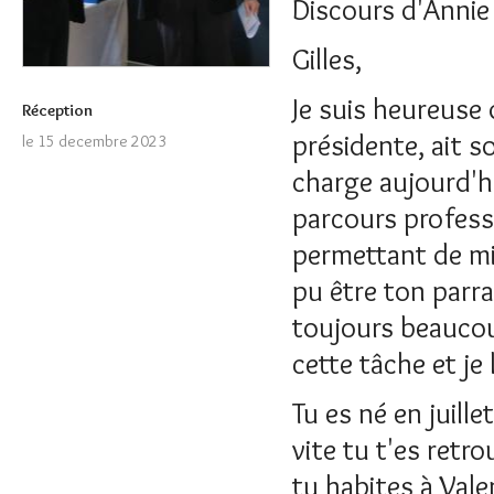
Discours d'Anni
Gilles,
Je suis heureuse 
Réception
présidente, ait s
le 15 decembre 2023
charge aujourd'h
parcours profess
permettant de mi
pu être ton parrai
toujours beaucoup 
cette tâche et je 
Tu es né en juille
vite tu t'es retr
tu habites à Vale