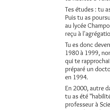
Tes études : tu a
Puis tu as poursu
au lycée Champolli
reçu à l'agrégati
Tu es donc devenu
1980 à 1999, nom
qui te rapprochai
préparé un docto
en 1994.
En 2000, autre d
tu as été "habili
professeur à Scie