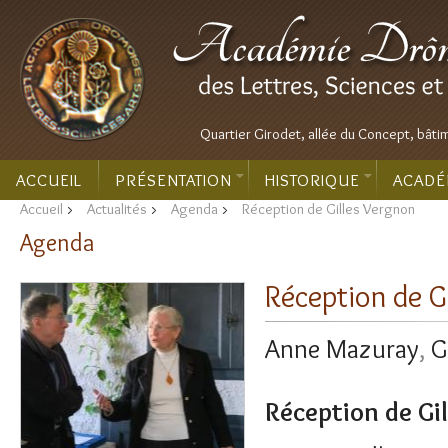
Quartier Girodet, allée du Concept, bâti
ACCUEIL
PRÉSENTATION
HISTORIQUE
ACADÉ
Accueil
>
Actualités
>
Agenda
>
Réception de Gilles Vergnon
Agenda
Réception de G
Anne Mazuray
,
G
Réception de Gi