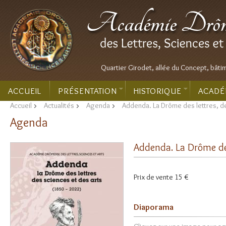
Quartier Girodet, allée du Concept, bâti
ACCUEIL
PRÉSENTATION
HISTORIQUE
ACADÉ
Accueil
>
Actualités
>
Agenda
>
Addenda. La Drôme des lettres, d
Agenda
Addenda. La Drôme des
Prix de vente 15 €
Diaporama