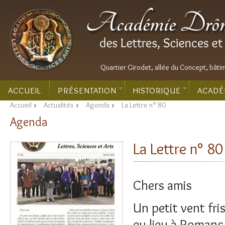
Quartier Girodet, allée du Concept, bâti
ACCUEIL
PRÉSENTATION
HISTORIQUE
ACADÉ
Accueil
>
Actualités
>
Agenda
>
La Lettre n° 80
Agenda
La Lettre n° 80
Chers amis
Un petit vent fri
eu lieu à Romans