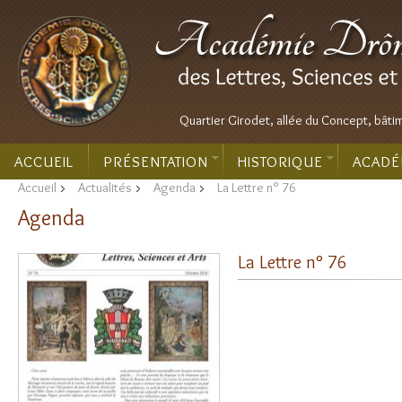
Quartier Girodet, allée du Concept, bâti
ACCUEIL
PRÉSENTATION
HISTORIQUE
ACADÉ
Accueil
>
Actualités
>
Agenda
>
La Lettre n° 76
Agenda
La Lettre n° 76