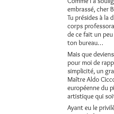
Comme l'a soulign
embrassé, cher Be
Tu présides à la 
corps professoral
de ce fait un pe
ton bureau…
Mais que deviens 
pour moi de rappe
simplicité, un gr
Maître Aldo Cicco
européenne du pi
artistique qui soi
Ayant eu le privil