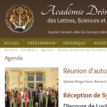
Quartier Girodet, allée du Concept, bâti
ACCUEIL
PRÉSENTATION
HISTORIQUE
ACADÉ
Accueil
>
Actualités
>
Agenda
>
Réunion d'automne de l'Académie 
Agenda
Réunion d'auto
Sylvaine Boige-Faure
,
Bernard
Réception de S
Discours de Luc