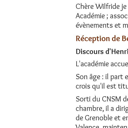
Chère Wilfride je
Académie ; associ
évènements et ma
Réception de 
Discours d'Henr
L'académie accuei
Son âge : il part 
crois qu'il est ti
Sorti du CNSM de
chambre, il a dir
de Grenoble et en
Valence, mainten