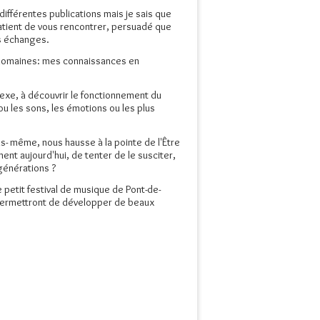
différentes publications mais je sais que
atient de vous rencontrer, persuadé que
es échanges.
s domaines: mes connaissances en
exe, à découvrir le fonctionnement du
ou les sons, les émotions ou les plus
us- même, nous hausse à la pointe de l'Être
ent aujourd'hui, de tenter de le susciter,
générations ?
e petit festival de musique de Pont-de-
 permettront de développer de beaux