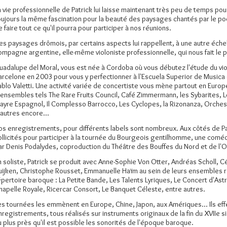
a vie professionnelle de Patrick lui laisse maintenant très peu de temps pour
oujours la même fascination pour la beauté des paysages chantés par le poèt
e faire tout ce qu'il pourra pour participer à nos réunions.
es paysages drômois, par certains aspects lui rappellent, à une autre échelle
ompagne argentine, elle-même violoniste professionnelle, qui nous fait le p
uadalupe del Moral, vous est née à Cordoba où vous débutez l'étude du viol
arcelone en 2003 pour vous y perfectionner à l'Escuela Superior de Music
ablo Valetti. Une activité variée de concertiste vous mène partout en Europ
'ensembles tels The Rare Fruits Council, Café Zimmermann, les Sybarites, Le
layre Espagnol, Il Complesso Barrocco, Les Cyclopes, la Rizonanza, Orches
'autres encore...
os enregistrements, pour différents labels sont nombreux. Aux côtés de P
ollicités pour participer à la tournée du Bourgeois gentilhomme, une comédi
ar Denis Podalydes, coproduction du Théâtre des Bouffes du Nord et de l'O
n soliste, Patrick se produit avec Anne-Sophie Von Otter, Andréas Scholl, Cé
uijken, Christophe Rousset, Emmanuelle Haïm au sein de leurs ensembles re
épertoire baroque : La Petite Bande, Les Talents Lyriques, Le Concert d'As
hapelle Royale, Ricercar Consort, Le Banquet Céleste, entre autres.
es tournées les emmènent en Europe, Chine, Japon, aux Amériques... Ils ef
nregistrements, tous réalisés sur instruments originaux de la fin du XVIIe si
u plus près qu'il est possible les sonorités de l'époque baroque.