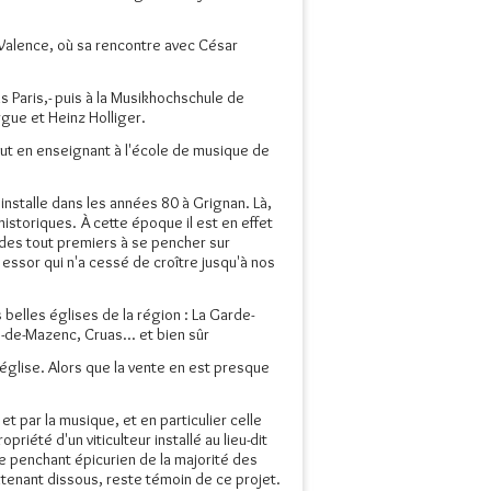
Valence, où sa rencontre avec César
 Paris,- puis à la Musikhochschule de
gue et Heinz Holliger.
out en enseignant à l'école de musique de
installe dans les années 80 à Grignan. Là,
historiques. À cette époque il est en effet
un des tout premiers à se pencher sur
n essor qui n'a cessé de croître jusqu'à nos
 belles églises de la région : La Garde-
-de-Mazenc, Cruas... et bien sûr
église. Alors que la vente en est presque
et par la musique, et en particulier celle
priété d'un viticulteur installé au lieu-dit
le penchant épicurien de la majorité des
tenant dissous, reste témoin de ce projet.