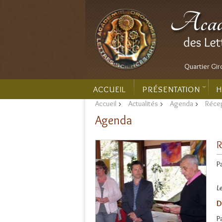
Quartier Gir
ACCUEIL
PRÉSENTATION
H
Accueil
>
Actualités
>
Agenda
>
Récep
Agenda
R
P
L
D
P