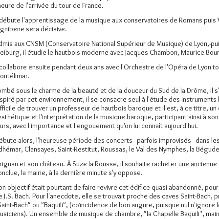
'heure de l'arrivée du tour de France.
l débute l'apprentissage de la musique aux conservatoires de Romans puis 
gnibene sera décisive.
dmis aux CNSM (Conservatoire National Supérieur de Musique) de Lyon,-puis
reiburg, il étudie le hautbois moderne avec Jacques Chambon, Maurice Bour
l collabore ensuite pendant deux ans avec l'Orchestre de l'Opéra de Lyon t
ontélimar.
ombé sous le charme de la beauté et de la douceur du Sud de la Drôme, il s'
nspiré par cet environnement, il se consacre seul à l'étude des instruments 
ifficile de trouver un professeur de hautbois baroque et il est, à ce titre, 
'esthétique et l'interprétation de la musique baroque, participant ainsi à so
ours, avec l'importance et l'engouement qu'on lui connaît aujourd'hui.
ébute alors, l'heureuse période des concerts - parfois improvisés - dans les
dhémar, Clansayes, Saint-Restitut, Roussas, le Val des Nymphes, la Bégude
rignan et son château. À Suze la Rousse, il souhaite racheter une ancienne 
onclue, la mairie, à la dernière minute s'y oppose.
on objectif était pourtant de faire revivre cet édifice quasi abandonné, pour 
e J.S. Bach. Pour l'anecdote, elle se trouvait proche des caves Saint-Bach, pro
Saint-Bach" ou "Baquili", (coïncidence de bon augure, puisque nul n'ignore 
usiciens). Un ensemble de musique de chambre, "la Chapelle Baquili", main