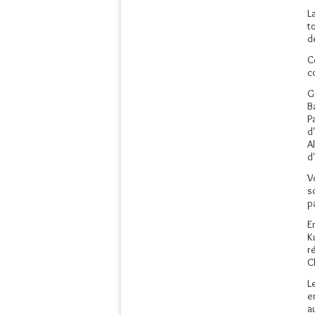
L
t
d
C
c
G
B
P
d
A
d
V
s
p
E
K
r
C
L
e
a