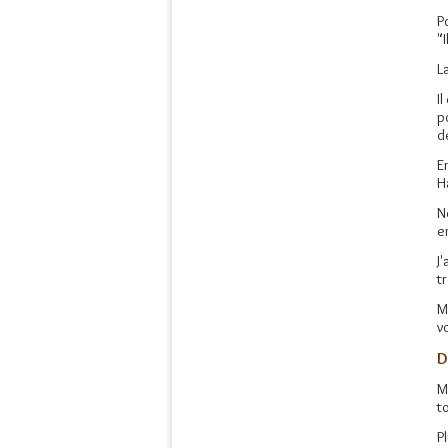
P
"
L
I
p
d
E
H
N
e
J
t
M
v
D
M
t
P