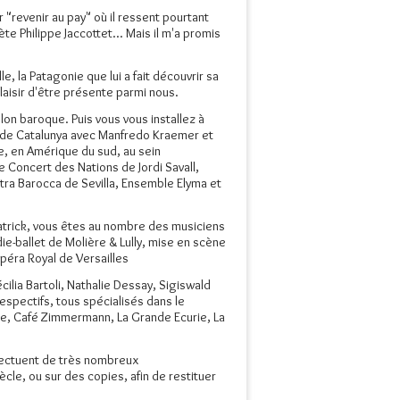
 "revenir au pay" où il ressent pourtant
e Philippe Jaccottet... Mais il m'a promis
, la Patagonie que lui a fait découvrir sa
laisir d'être présente parmi nous.
on baroque. Puis vous vous installez à
a de Catalunya avec Manfredo Kraemer et
e, en Amérique du sud, au sein
 Concert des Nations de Jordi Savall,
tra Barocca de Sevilla, Ensemble Elyma et
atrick, vous êtes au nombre des musiciens
e-ballet de Molière & Lully, mise en scène
péra Royal de Versailles
cilia Bartoli, Nathalie Dessay, Sigiswald
spectifs, tous spécialisés dans le
tre, Café Zimmermann, La Grande Ecurie, La
fectuent de très nombreux
ècle, ou sur des copies, afin de restituer