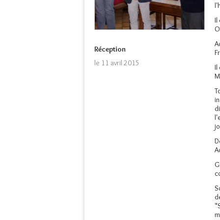
l
I
O
A
Réception
F
le 11 avril 2015
I
M
T
i
d
l
j
D
A
G
c
S
d
"
m