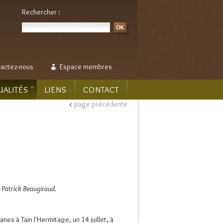
Rechercher :
actez-nous
Espace membres
UALITÉS
LIENS
CONTACT
<
page précédente
 Patrick Beaugiraud.
nes à Tain l'Hermitage, un 14 juillet, à