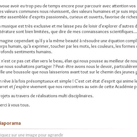
'avoue avoir eu trop peu de temps encore pour parcourir avec attention vos 
es valeurs communes nous réunissent, des valeurs humaines et je suis imp
ette assemblée d'esprits passionnés, curieux et ouverts, favorise de rich
a musique est très exclusive et me laisse peu de loisir d'explorer d'autre
ittérature sont bien limitées, que dire de mes connaissances scientifiques...
'imagine cependant qu'il y a la même beauté à résoudre une équation compl
orps humain, qu'à exprimer, toucher par les mots, les couleurs, les formes 
rofonds sentiments humains.
t n'est ce pas cet élan vers le beau, élan qui nous pousse au meilleur de no
ue nous souhaitons partager ? Peut- être avons nous le devoir, particulièrem
elle une boussole que nous laisserions avant tout sur le chemin des jeunes 
n rêve à la fois présomptueux et simple ! C'est cet état d'esprit qui anime l
arret et j'espère vivement que nos rencontres au sein de cette Académie
rojets au travers de réalisations multi disciplinaires.
erci à vous tous.
iaporama
liquez sur une image pour agrandir