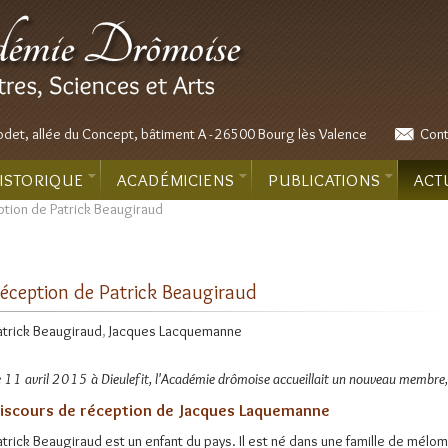
odet, allée du Concept, bâtiment A - 26500 Bourg lès Valence
Cont
ISTORIQUE
ACADÉMICIENS
PUBLICATIONS
ACT
tion de Patrick Beaugiraud
éception de Patrick Beaugiraud
atrick Beaugiraud
,
Jacques Lacquemanne
e 11 avril 2015 à Dieulefit, l'Académie drômoise accueillait un nouveau membre,
iscours de réception de Jacques Laquemanne
atrick Beaugiraud est un enfant du pays. Il est né dans une famille de méloma