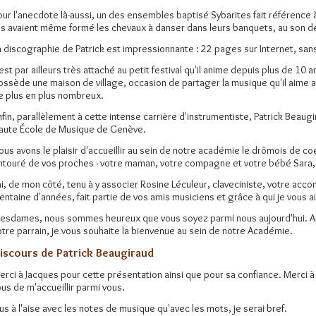
our l'anecdote là-aussi, un des ensembles baptisé Sybarites fait référence à 
Ils avaient même formé les chevaux à danser dans leurs banquets, au son d
a discographie de Patrick est impressionnante : 22 pages sur Internet, san
l est par ailleurs très attaché au petit festival qu'il anime depuis plus de 10 
ossède une maison de village, occasion de partager la musique qu'il aime av
e plus en plus nombreux.
nfin, parallèlement à cette intense carrière d'instrumentiste, Patrick Beau
aute École de Musique de Genève.
ous avons le plaisir d'accueillir au sein de notre académie le drômois de co
ntouré de vos proches - votre maman, votre compagne et votre bébé Sara
'ai, de mon côté, tenu à y associer Rosine Léculeur, claveciniste, votre ac
rentaine d'années, fait partie de vos amis musiciens et grâce à qui je vous a
esdames, nous sommes heureux que vous soyez parmi nous aujourd'hui. Au n
otre parrain, je vous souhaite la bienvenue au sein de notre Académie.
iscours de Patrick Beaugiraud
erci à Jacques pour cette présentation ainsi que pour sa confiance. Merci à
ous de m'accueillir parmi vous.
lus à l'aise avec les notes de musique qu'avec les mots, je serai bref.