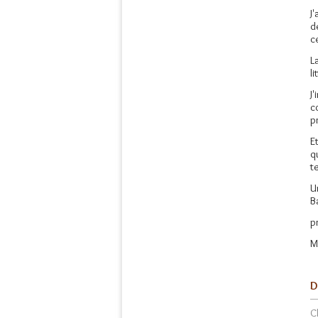
J
d
c
L
l
J
c
p
E
q
t
U
B
p
M
D
C