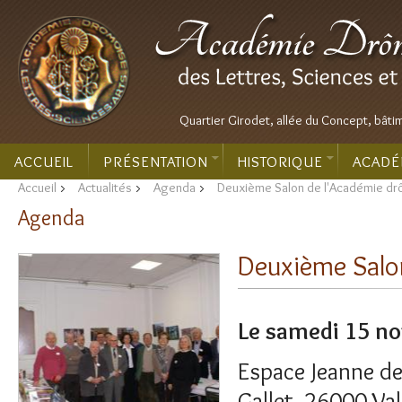
Quartier Girodet, allée du Concept, bâti
ACCUEIL
PRÉSENTATION
HISTORIQUE
ACADÉ
Accueil
>
Actualités
>
Agenda
>
Deuxième Salon de l'Académie d
Agenda
Deuxième Salo
Le samedi 15 n
Espace Jeanne de
Gallet, 26000 Va