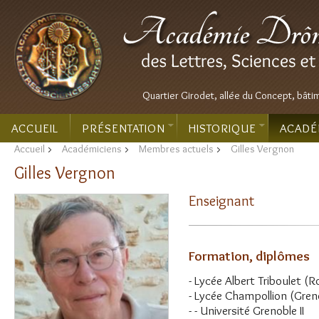
Quartier Girodet, allée du Concept, bâti
ACCUEIL
PRÉSENTATION
HISTORIQUE
ACADÉ
Accueil
>
Académiciens
>
Membres actuels
>
Gilles Vergnon
Gilles Vergnon
Enseignant
Formation, diplômes
- Lycée Albert Triboulet (
- Lycée Champollion (Greno
- - Université Grenoble II