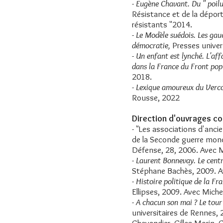
-
Eugène Chavant. Du " poilu
Résistance et de la déporta
résistants "2014.
-
Le Modèle suédois. Les gauc
démocratie,
Presses univer
-
Un enfant est lynché. L'af
dans la France du Front pop
2018.
-
Lexique amoureux du Verc
Rousse, 2022
Direction d'ouvrages col
- "Les associations d'anci
de la Seconde guerre mond
Défense, 28, 2006. Avec M
-
Laurent Bonnevay. Le centr
Stéphane Bachès, 2009. A
-
Histoire politique de la F
Ellipses, 2009. Avec Miche
-
A chacun son mai ? Le tou
universitaires de Rennes, 
Chevandier, Gilles Morin, G