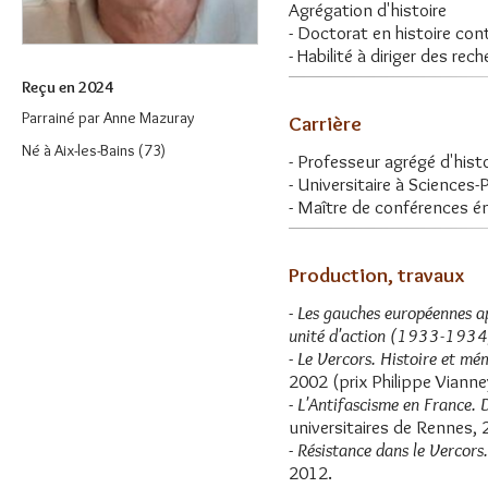
Agrégation d'histoire
- Doctorat en histoire co
- Habilité à diriger des re
Reçu en 2024
Parrainé par
Anne Mazuray
Carrière
Né à Aix-les-Bains (73)
- Professeur agrégé d'hist
- Universitaire à Sciences
- Maître de conférences ém
Production, travaux
-
Les gauches européennes apr
unité d'action (1933-1934
-
Le Vercors. Histoire et mé
2002 (prix Philippe Viann
-
L'Antifascisme en France. 
universitaires de Rennes, 
-
Résistance dans le Vercors.
2012.