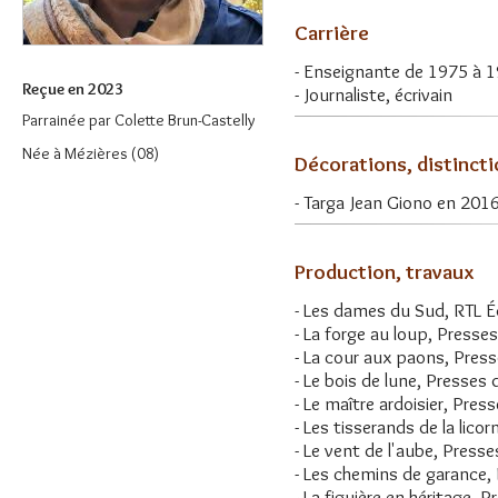
Carrière
- Enseignante de 1975 à 
Reçue en 2023
- Journaliste, écrivain
Parrainée par
Colette Brun-Castelly
Née à Mézières (08)
Décorations, distinct
- Targa Jean Giono en 201
Production, travaux
- Les dames du Sud, RTL É
- La forge au loup, Presses
- La cour aux paons, Presse
- Le bois de lune, Presses d
- Le maître ardoisier, Press
- Les tisserands de la licor
- Le vent de l'aube, Presses
- Les chemins de garance, 
- La figuière en héritage, P