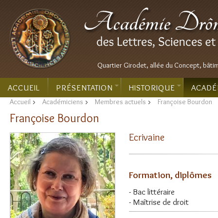
Quartier Girodet, allée du Concept, bâti
ACCUEIL
PRÉSENTATION
HISTORIQUE
ACADÉ
Accueil
>
Académiciens
>
Membres actuels
>
Françoise Bourdon
Françoise Bourdon
Ecrivaine
Formation, diplômes
- Bac littéraire
- Maîtrise de droit