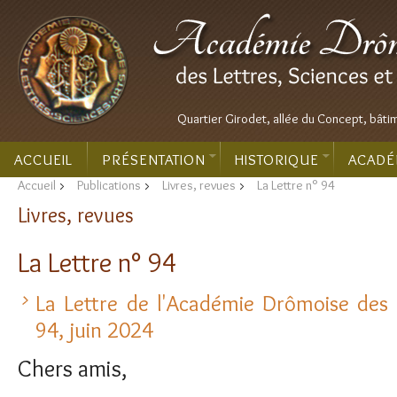
Quartier Girodet, allée du Concept, bâti
ACCUEIL
PRÉSENTATION
HISTORIQUE
ACADÉ
Accueil
>
Publications
>
Livres, revues
>
La Lettre n° 94
Livres, revues
La Lettre n° 94
La Lettre de l'Académie Drômoise des L
94, juin 2024
Chers amis,