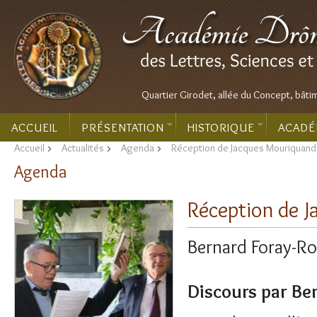
Quartier Girodet, allée du Concept, bâti
ACCUEIL
PRÉSENTATION
HISTORIQUE
ACADÉ
Accueil
>
Actualités
>
Agenda
>
Réception de Jacques Mouriquand
Agenda
Réception de 
Bernard Foray-R
Discours par Be