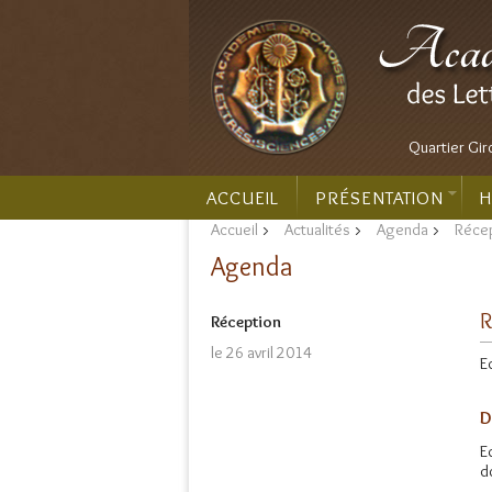
Quartier Gir
ACCUEIL
PRÉSENTATION
H
Accueil
>
Actualités
>
Agenda
>
Récep
Agenda
R
Réception
le 26 avril 2014
E
D
E
d