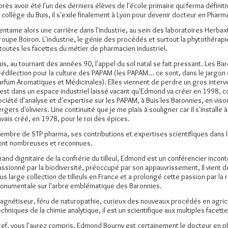
près avoir été l'un des derniers élèves de l'école primaire qui ferma défin
e collège du Buis, il s'exile finalement à Lyon pour devenir docteur en Pharm
l entame alors une carrière dans l'industrie, au sein des laboratoires Herbax
roupe Boiron. L'industrie, le génie des procédés et surtout la phytothérapie l'
 toutes les facettes du métier de pharmacien industriel.
uis, au tournant des années 90, l'appel du sol natal se fait pressant. Les B
rédilection pour la culture des PAPAM (les PAPAM… ce sont, dans le jargo
arfum Aromatiques et Médicinales). Elles viennent de perdre un gros interve
'est dans un espace industriel laissé vacant qu'Edmond va créer en 1998
ociété d'analyse et d'expertise sur les PAPAM, à Buis les Baronnies, en vison
ergers d'oliviers. Une continuité que je me plais à souligner car il s'instal
'avais créé, en 1978, pour le roi des épices.
embre de STP pharma, ses contributions et expertises scientifiques dans 
ont nombreuses et reconnues.
rand dignitaire de la confrérie du tilleul, Edmond est un conférencier inconto
assionné par la biodiversité, préoccupé par son appauvrissement, Il vient d
lus large collection de tilleuls en France et a prolongé cette passion par l
onumentale sur l'arbre emblématique des Baronnies.
agnétiseur, féru de naturopathie, curieux des nouveaux procédés en agric
echniques de la chimie analytique, il est un scientifique aux multiples facette
ref, vous l'aurez compris, Edmond Bourny est certainement le docteur en ph