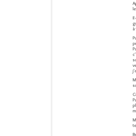
A
l
I
g
à
P
p
P
c
s
v
j
M
s
G
P
p
m
M
t
B