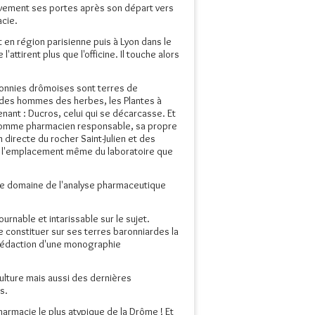
itivement ses portes après son départ vers
acie.
t en région parisienne puis à Lyon dans le
attirent plus que l'officine. Il touche alors
aronnies drômoises sont terres de
n des hommes des herbes, les Plantes à
nant : Ducros, celui qui se décarcasse. Et
, comme pharmacien responsable, sa propre
 directe du rocher Saint-Julien et des
le à l'emplacement même du laboratoire que
le domaine de l'analyse pharmaceutique
urnable et intarissable sur le sujet.
e constituer sur ses terres baronniardes la
a rédaction d'une monographie
ulture mais aussi des dernières
s.
armacie le plus atypique de la Drôme ! Et