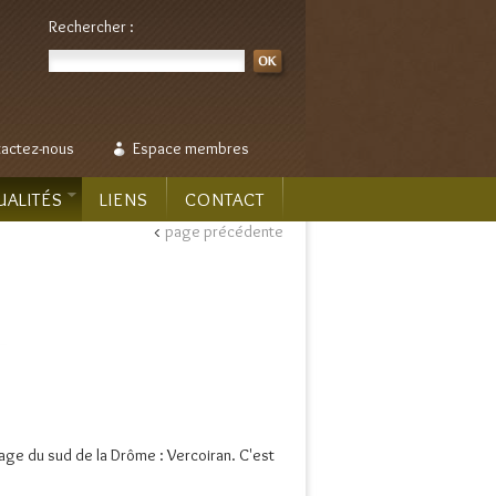
Rechercher :
actez-nous
Espace membres
UALITÉS
LIENS
CONTACT
<
page précédente
llage du sud de la Drôme : Vercoiran. C'est