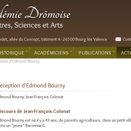
odet, allée du Concept, bâtiment A - 26500 Bourg lès Valence
Cont
ISTORIQUE
ACADÉMICIENS
PUBLICATIONS
ACT
tion d'Edmond Bourny
éception d'Edmond Bourny
dmond Bourny
,
Jean-François Colonat
iscours de Jean-François Colonat
dmond Bourny est né il y a 49 ans, de parents agriculteurs, dans un petit vi
onc un "jeune" Baronniard.