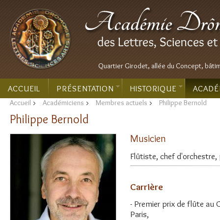
Quartier Girodet, allée du Concept, bâti
ACCUEIL
PRÉSENTATION
HISTORIQUE
ACADÉ
Accueil
>
Académiciens
>
Membres actuels
>
Philippe Bernold
Philippe Bernold
Musicien
Flûtiste, chef d'orchestr
Carrière
- Premier prix de flûte au
Paris,