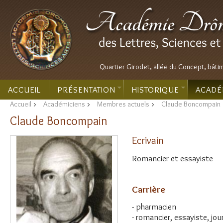
Quartier Girodet, allée du Concept, bâti
ACCUEIL
PRÉSENTATION
HISTORIQUE
ACADÉ
Accueil
>
Académiciens
>
Membres actuels
>
Claude Boncompain
Claude Boncompain
Ecrivain
Romancier et essayiste
Carrière
- pharmacien
- romancier, essayiste, jou