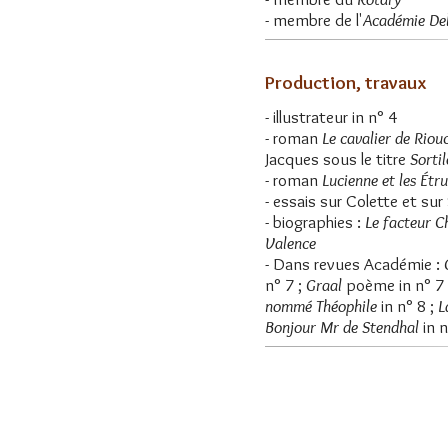
- membre de l'
Académie Del
Production, travaux
- illustrateur in n° 4
- roman
Le cavalier de Riou
Jacques sous le titre
Sorti
- roman
Lucienne et les Étr
- essais sur Colette et sur
- biographies :
Le facteur C
Valence
- Dans revues Académie :
n° 7 ;
Graal
poème in n° 7
nommé Théophile
in n° 8 ;
L
Bonjour Mr de Stendhal
in 