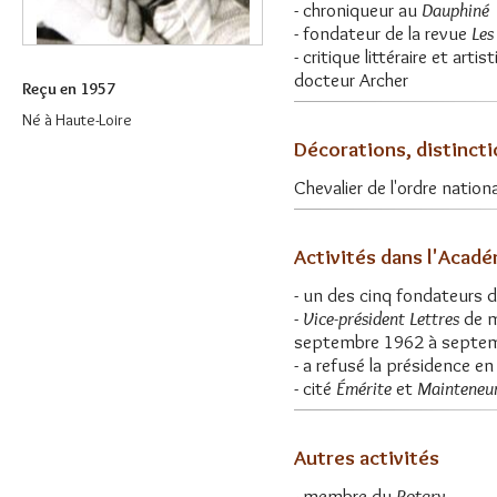
- chroniqueur au
Dauphiné
- fondateur de la revue
Les
- critique littéraire et arti
docteur Archer
Reçu en 1957
Né à Haute-Loire
Décorations, distinct
Chevalier de l'ordre nation
Activités dans l'Acad
- un des cinq fondateurs 
-
Vice-président Lettres
de m
septembre 1962 à septemb
- a refusé la présidence e
- cité
Émérite
et
Mainteneu
Autres activités
- membre du
Rotary