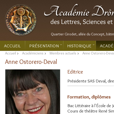
Quartier Girodet, allée du Concept, bâti
ACCUEIL
PRÉSENTATION
HISTORIQUE
ACADÉ
Accueil
>
Académiciens
>
Membres actuels
>
Anne Ostorero-Deva
Anne Ostorero-Deval
Editrice
Présidente SAS Deval, direc
Formation, diplômes
Bac Littéraire à l'École de
Cours de théâtre René Sim